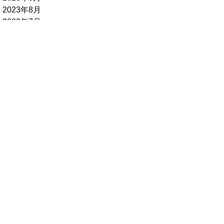
2023年8月
2023年7月
2023年6月
製品・用途についてのご質問・お問い
合わせ
製品・用途についてのお問い合わせ、見積依頼などは下記のメール
フォームよりお願いいたします。 通常、２営業日以内に担当者より
お返事を差し上げます。
お電話でのお問合せ
045-471-8620
問合せフォーム
お見積り・資料請求