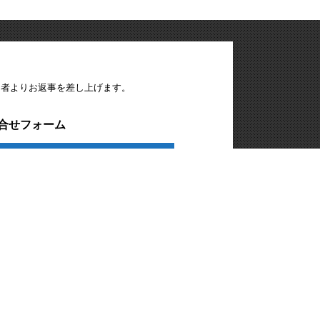
当者よりお返事を差し上げます。
合せフォーム
見積り・資料請求
中部営業所
〒446-0059
愛知県安城市三河安城本町1-23-9
８ビレッジアクティス Ｂ