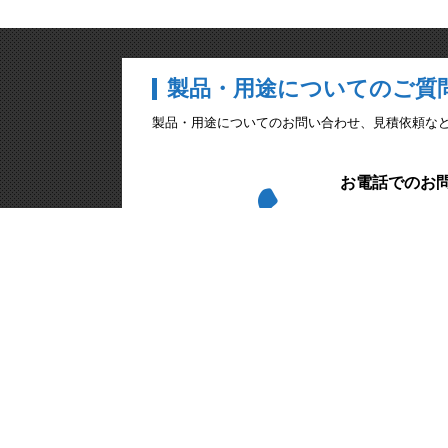
製品・用途についてのご質
製品・用途についてのお問い合わせ、見積依頼な
お電話でのお
045-471-
日本キスラー合同会社
〒222-0033
神奈川県横浜市港北区新横浜3-20-8
ベネックスS-3 2F