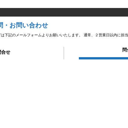
問・お問い合わせ
どは下記のメールフォームよりお願いいたします。 通常、２営業日以内に担
問
問合せ
8620
お
埼玉営業所
〒330-0081
埼玉県さいたま市中央区新都心4-15
Mioxフジコービル 3F