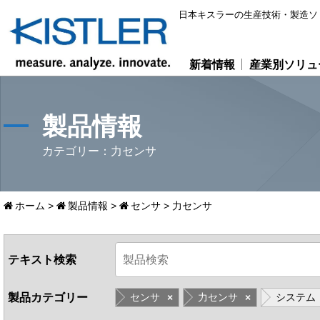
日本キスラーの生産技術・製造ソ
新着情報
産業別ソリュ
製品情報
カテゴリー：力センサ
ホーム
>
製品情報
>
センサ
>
力センサ
テキスト検索
製品カテゴリー
センサ
力センサ
システム
×
×