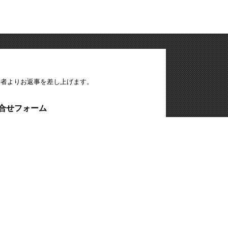
当者よりお返事を差し上げます。
合せフォーム
見積り・資料請求
中部営業所
〒446-0059
愛知県安城市三河安城本町1-23-9