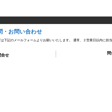
問・お問い合わせ
どは下記のメールフォームよりお願いいたします。 通常、２営業日以内に担
問
問合せ
8620
お
埼玉営業所
〒330-0081
埼玉県さいたま市中央区新都心4-15