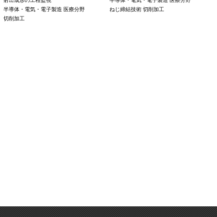
射出成形の工程監視
半導体・電気・電子製造
医療分野
半導体・電気・電子製造
医療分野
ねじ締結技術
切削加工
切削加工